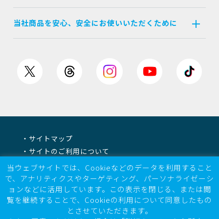
当社商品を安心、安全にお使いいただくために
サイトマップ
サイトのご利用について
個人情報保護方針
当ウェブサイトでは、Cookieなどのデータを利用すること
情報セキュリティ基本方針
で、アナリティクスやターゲティング、パーソナライゼーシ
ョンなどに活用しています。この表示を閉じる、または閲
電子公告
覧を継続することで、Cookieの利用について同意したもの
反社会的勢力に対する基本方針
とさせていただきます。
マルチステークホルダー方針