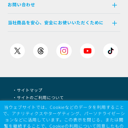
お問い合わせ
当社商品を安心、安全にお使いいただくために
サイトマップ
サイトのご利用について
個人情報保護方針
当ウェブサイトでは、Cookieなどのデータを利用すること
情報セキュリティ基本方針
で、アナリティクスやターゲティング、パーソナライゼーシ
ョンなどに活用しています。この表示を閉じる、または閲
電子公告
覧を継続することで、Cookieの利用について同意したもの
反社会的勢力に対する基本方針